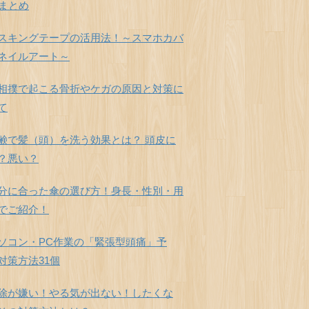
個まとめ
スキングテープの活用法！～スマホカバ
ネイルアート～
相撲で起こる骨折やケガの原因と対策に
て
鹸で髪（頭）を洗う効果とは？ 頭皮に
？悪い？
分に合った傘の選び方！身長・性別・用
でご紹介！
ソコン・PC作業の「緊張型頭痛」予
対策方法31個
除が嫌い！やる気が出ない！したくな