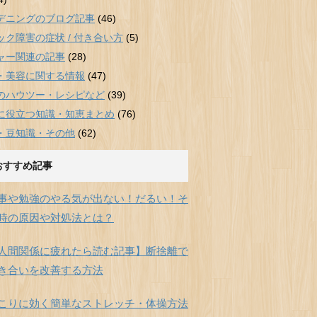
デニングのブログ記事
(46)
ック障害の症状 / 付き合い方
(5)
ャー関連の記事
(28)
・美容に関する情報
(47)
のハウツー・レシピなど
(39)
に役立つ知識・知恵まとめ
(76)
・豆知識・その他
(62)
おすすめ記事
事や勉強のやる気が出ない！だるい！そ
時の原因や対処法とは？
人間関係に疲れたら読む記事】断捨離で
き合いを改善する方法
こりに効く簡単なストレッチ・体操方法