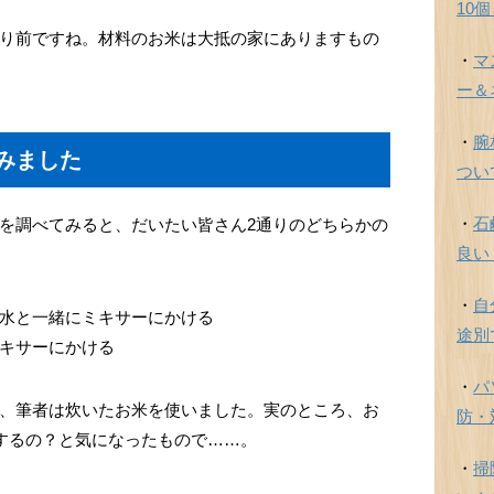
10
り前ですね。材料のお米は大抵の家にありますもの
・
マ
ー＆
・
腕
みました
つい
・
石
を調べてみると、だいたい皆さん2通りのどちらかの
良い
・
自
水と一緒にミキサーにかける
途別
キサーにかける
・
パ
、筆者は炊いたお米を使いました。実のところ、お
防・
するの？と気になったもので……。
・
掃