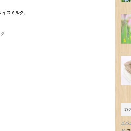
ライスミルク。
ンク
カ
イベ
ど
(3