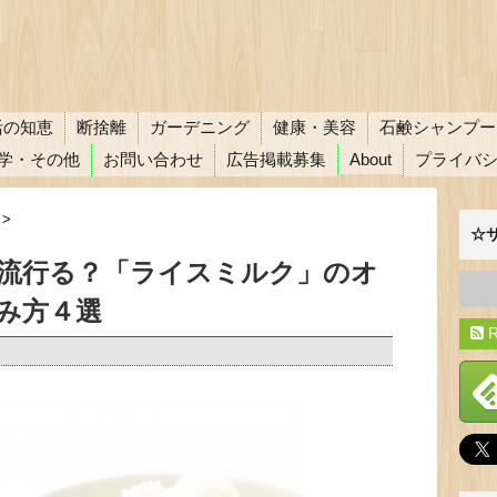
活の知恵
断捨離
ガーデニング
健康・美容
石鹸シャンプー
学・その他
お問い合わせ
広告掲載募集
About
プライバ
>
☆
流行る？「ライスミルク」のオ
み方４選