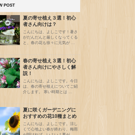
W POST
夏の寄せ植え３選！初心
者さん向けは？
こんにちは、よしこです！暑さ
がだんだんと厳しくなってくる
と、春の花も徐々に元気が …
春の寄せ植え３選！初心
者さん向けにやさしく解
説！
こんにちは、よしこです。今日
は、春の寄せ植えについてご紹
介します。 寒い時期とは …
夏に咲くガーデニングに
おすすめの花10種まとめ
こんにちは、よしこです。涼し
くて心地よい春が終わり、梅雨
が明ければ、いよいよ夏が …