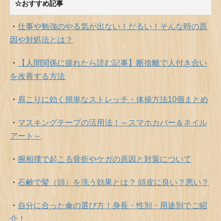
☆おすすめ記事
・
仕事や勉強のやる気が出ない！だるい！そんな時の原
因や対処法とは？
・
【人間関係に疲れたら読む記事】断捨離で人付き合い
を改善する方法
・
肩こりに効く簡単なストレッチ・体操方法10個まとめ
・
マスキングテープの活用法！～スマホカバー＆ネイル
アート～
・
腕相撲で起こる骨折やケガの原因と対策について
・
石鹸で髪（頭）を洗う効果とは？ 頭皮に良い？悪い？
・
自分に合った傘の選び方！身長・性別・用途別でご紹
介！