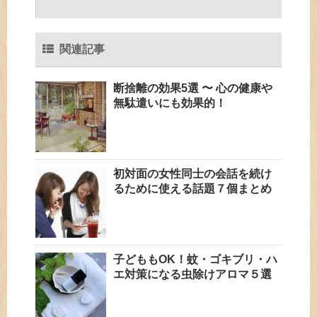
関連記事
断捨離の効果5選 〜 心の健康や
無駄遣いにも効果的！
初対面の女性同士の会話を続け
るために使える話題７個まとめ
子どももOK！蚊・ゴキブリ・ハ
エ対策になる虫除けアロマ５選