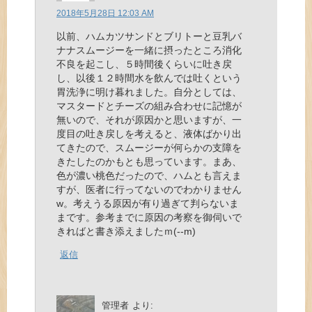
2018年5月28日 12:03 AM
以前、ハムカツサンドとブリトーと豆乳バ
ナナスムージーを一緒に摂ったところ消化
不良を起こし、５時間後くらいに吐き戻
し、以後１２時間水を飲んでは吐くという
胃洗浄に明け暮れました。自分としては、
マスタードとチーズの組み合わせに記憶が
無いので、それが原因かと思いますが、一
度目の吐き戻しを考えると、液体ばかり出
てきたので、スムージーが何らかの支障を
きたしたのかもとも思っています。まあ、
色が濃い桃色だったので、ハムとも言えま
すが、医者に行ってないのでわかりません
w。考えうる原因が有り過ぎて判らないま
まです。参考までに原因の考察を御伺いで
きればと書き添えましたｍ(‐‐m)
返信
管理者
より: