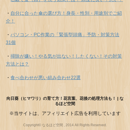
・
自分に合った傘の選び方！身長・性別・用途別でご紹
介！
・
パソコン・PC作業の「緊張型頭痛」予防・対策方法
31個
・
掃除が嫌い！やる気が出ない！したくない！その対策
方法とは？
・
食べ合わせが悪い組み合わせ22選
向日葵（ヒマワリ）の育て方！花言葉、花後の処理方法も！ | な
るほど空間
※当サイトは、アフィリエイト広告を利用しています
Copyright© なるほど空間 , 2014 All Rights Reserved.