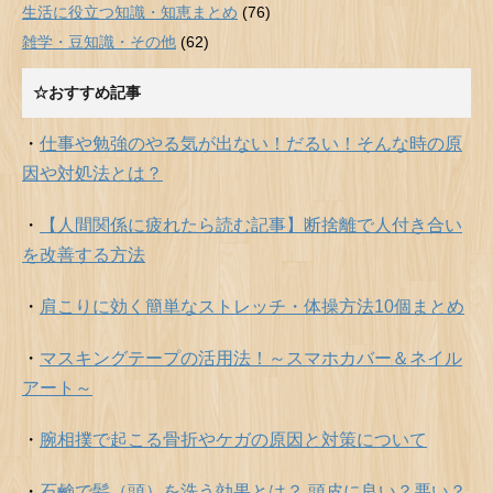
生活に役立つ知識・知恵まとめ
(76)
雑学・豆知識・その他
(62)
☆おすすめ記事
・
仕事や勉強のやる気が出ない！だるい！そんな時の原
因や対処法とは？
・
【人間関係に疲れたら読む記事】断捨離で人付き合い
を改善する方法
・
肩こりに効く簡単なストレッチ・体操方法10個まとめ
・
マスキングテープの活用法！～スマホカバー＆ネイル
アート～
・
腕相撲で起こる骨折やケガの原因と対策について
・
石鹸で髪（頭）を洗う効果とは？ 頭皮に良い？悪い？