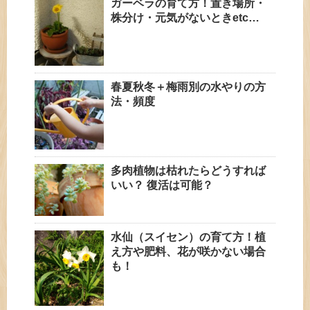
ガーベラの育て方！置き場所・
株分け・元気がないときetc…
春夏秋冬＋梅雨別の水やりの方
法・頻度
多肉植物は枯れたらどうすれば
いい？ 復活は可能？
水仙（スイセン）の育て方！植
え方や肥料、花が咲かない場合
も！