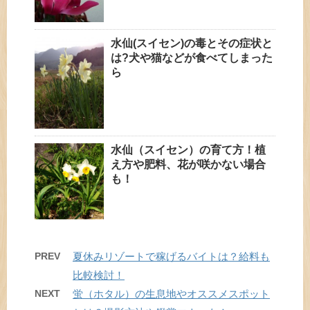
水仙(スイセン)の毒とその症状と
は?犬や猫などが食べてしまった
ら
水仙（スイセン）の育て方！植
え方や肥料、花が咲かない場合
も！
PREV
夏休みリゾートで稼げるバイトは？給料も
比較検討！
NEXT
蛍（ホタル）の生息地やオススメスポット