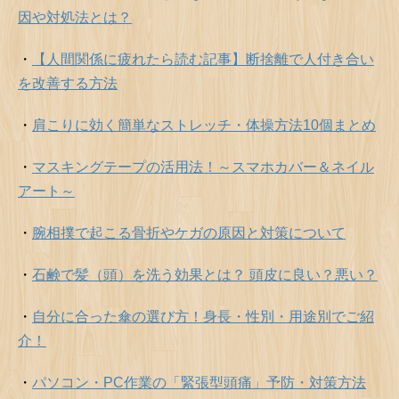
因や対処法とは？
・
【人間関係に疲れたら読む記事】断捨離で人付き合い
を改善する方法
・
肩こりに効く簡単なストレッチ・体操方法10個まとめ
・
マスキングテープの活用法！～スマホカバー＆ネイル
アート～
・
腕相撲で起こる骨折やケガの原因と対策について
・
石鹸で髪（頭）を洗う効果とは？ 頭皮に良い？悪い？
・
自分に合った傘の選び方！身長・性別・用途別でご紹
介！
・
パソコン・PC作業の「緊張型頭痛」予防・対策方法