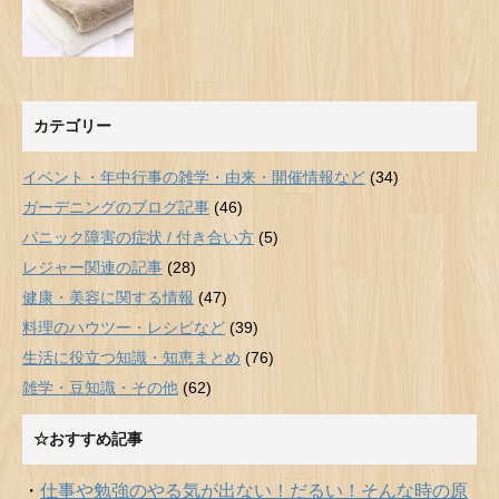
カテゴリー
イベント・年中行事の雑学・由来・開催情報など
(34)
ガーデニングのブログ記事
(46)
パニック障害の症状 / 付き合い方
(5)
レジャー関連の記事
(28)
健康・美容に関する情報
(47)
料理のハウツー・レシピなど
(39)
生活に役立つ知識・知恵まとめ
(76)
雑学・豆知識・その他
(62)
☆おすすめ記事
・
仕事や勉強のやる気が出ない！だるい！そんな時の原