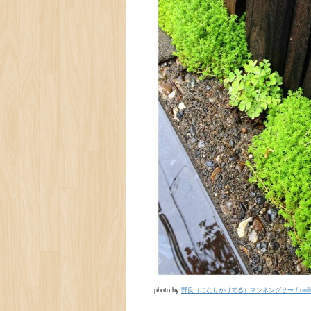
photo by:
野良（になりかけてる）マンネングサ〜 / onihi