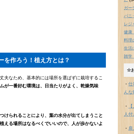
ガー
パニ
レジ
健康
料理
生活
雑学
ーを作ろう！植え方とは？
☆
丈夫なため、基本的には場所を選ばずに栽培するこ
・
仕
ムが一番好む環境は、日当たりがよく、乾燥気味
んな
・
【
人付
つけられることにより、葉の水分が出てしまうこと
植える場所はなるべくでいいので、人が歩かないよ
・
肩