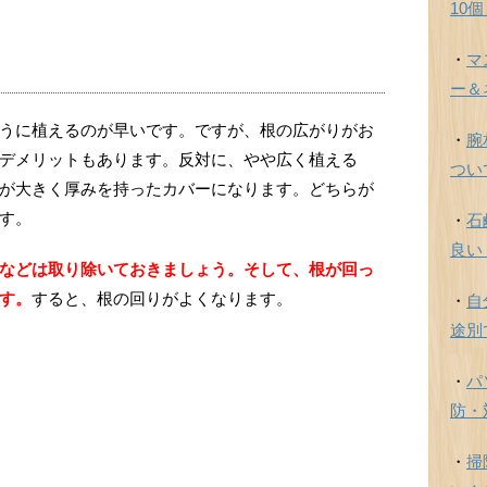
10
・
マ
ー＆
うに植えるのが早いです。ですが、根の広がりがお
・
腕
デメリットもあります。反対に、やや広く植える
つい
が大きく厚みを持ったカバーになります。どちらが
す。
・
石
良い
などは取り除いておきましょう。そして、根が回っ
す。
すると、根の回りがよくなります。
・
自
途別
・
パ
防・
・
掃