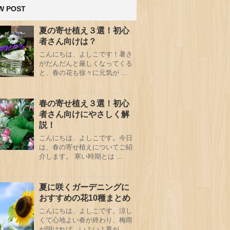
W POST
夏の寄せ植え３選！初心
者さん向けは？
こんにちは、よしこです！暑さ
がだんだんと厳しくなってくる
と、春の花も徐々に元気が …
春の寄せ植え３選！初心
者さん向けにやさしく解
説！
こんにちは、よしこです。今日
は、春の寄せ植えについてご紹
介します。 寒い時期とは …
夏に咲くガーデニングに
おすすめの花10種まとめ
こんにちは、よしこです。涼し
くて心地よい春が終わり、梅雨
が明ければ、いよいよ夏が …