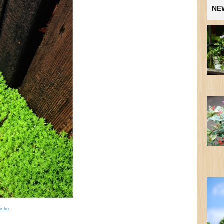
NE
sho