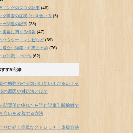
デニングのブログ記事
(46)
ック障害の症状 / 付き合い方
(5)
ャー関連の記事
(28)
・美容に関する情報
(47)
のハウツー・レシピなど
(39)
に役立つ知識・知恵まとめ
(76)
・豆知識・その他
(62)
おすすめ記事
事や勉強のやる気が出ない！だるい！そ
時の原因や対処法とは？
人間関係に疲れたら読む記事】断捨離で
き合いを改善する方法
こりに効く簡単なストレッチ・体操方法