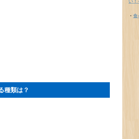
い！
・
食
る種類は？