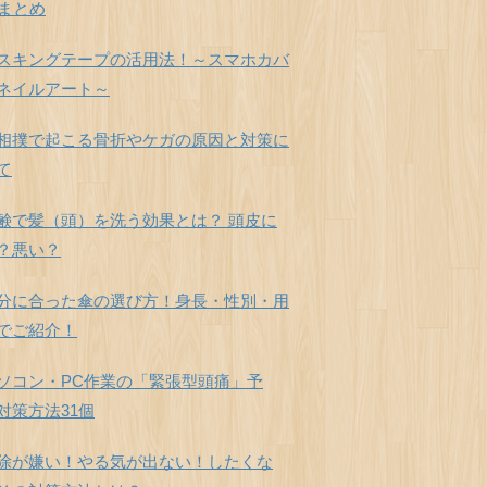
個まとめ
スキングテープの活用法！～スマホカバ
ネイルアート～
相撲で起こる骨折やケガの原因と対策に
て
鹸で髪（頭）を洗う効果とは？ 頭皮に
？悪い？
分に合った傘の選び方！身長・性別・用
でご紹介！
ソコン・PC作業の「緊張型頭痛」予
対策方法31個
除が嫌い！やる気が出ない！したくな