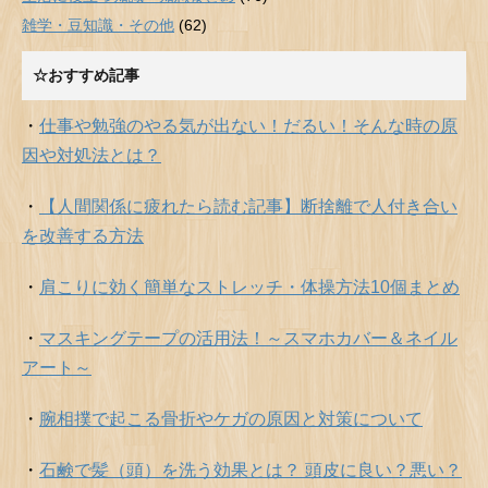
雑学・豆知識・その他
(62)
☆おすすめ記事
・
仕事や勉強のやる気が出ない！だるい！そんな時の原
因や対処法とは？
・
【人間関係に疲れたら読む記事】断捨離で人付き合い
を改善する方法
・
肩こりに効く簡単なストレッチ・体操方法10個まとめ
・
マスキングテープの活用法！～スマホカバー＆ネイル
アート～
・
腕相撲で起こる骨折やケガの原因と対策について
・
石鹸で髪（頭）を洗う効果とは？ 頭皮に良い？悪い？