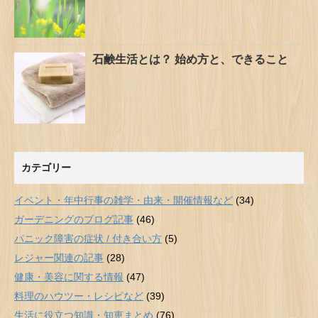
石鹸生活とは？ 始め方と、できること
カテゴリー
イベント・年中行事の雑学・由来・開催情報など
(34)
ガーデニングのブログ記事
(46)
パニック障害の症状 / 付き合い方
(5)
レジャー関連の記事
(28)
健康・美容に関する情報
(47)
料理のハウツー・レシピなど
(39)
生活に役立つ知識・知恵まとめ
(76)