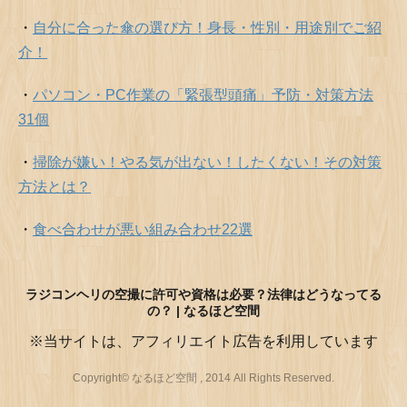
・
自分に合った傘の選び方！身長・性別・用途別でご紹
介！
・
パソコン・PC作業の「緊張型頭痛」予防・対策方法
31個
・
掃除が嫌い！やる気が出ない！したくない！その対策
方法とは？
・
食べ合わせが悪い組み合わせ22選
ラジコンヘリの空撮に許可や資格は必要？法律はどうなってる
の？ | なるほど空間
※当サイトは、アフィリエイト広告を利用しています
Copyright© なるほど空間 , 2014 All Rights Reserved.