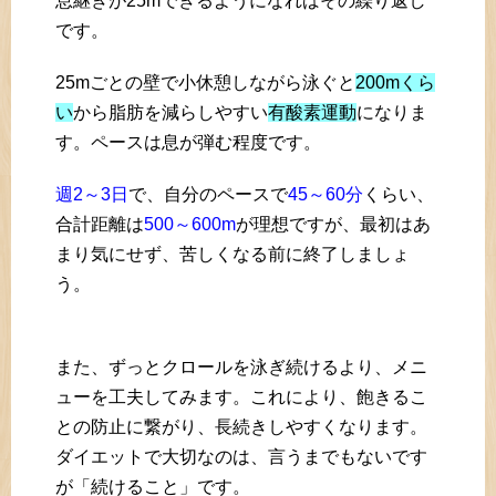
息継ぎが25mできるようになればその繰り返し
です。
25mごとの壁で小休憩しながら泳ぐと
200mくら
い
から脂肪を減らしやすい
有酸素運動
になりま
す。ペースは息が弾む程度です。
週2～3日
で、自分のペースで
45～60分
くらい、
合計距離は
500～600m
が理想ですが、最初はあ
まり気にせず、苦しくなる前に終了しましょ
う。
また、ずっとクロールを泳ぎ続けるより、メニ
ューを工夫してみます。これにより、飽きるこ
との防止に繋がり、長続きしやすくなります。
ダイエットで大切なのは、言うまでもないです
が「続けること」です。