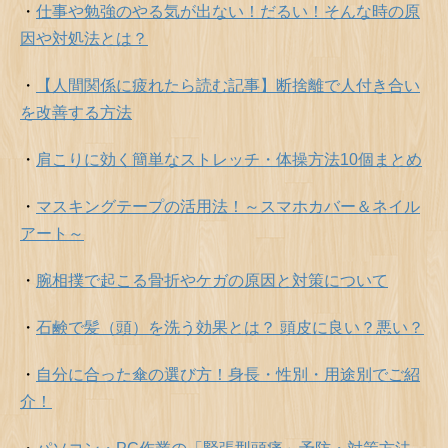
・
仕事や勉強のやる気が出ない！だるい！そんな時の原
因や対処法とは？
・
【人間関係に疲れたら読む記事】断捨離で人付き合い
を改善する方法
・
肩こりに効く簡単なストレッチ・体操方法10個まとめ
・
マスキングテープの活用法！～スマホカバー＆ネイル
アート～
・
腕相撲で起こる骨折やケガの原因と対策について
・
石鹸で髪（頭）を洗う効果とは？ 頭皮に良い？悪い？
・
自分に合った傘の選び方！身長・性別・用途別でご紹
介！