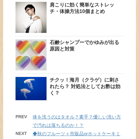
肩こりに効く簡単なストレッ
チ・体操方法10個まとめ
石鹸シャンプーでかゆみが出る
原因と対策
チクッ！海月（クラゲ）に刺さ
れたら？ 対処法としてお酢は効
く？
PREV
体を洗うのはタオル？素手？優しい洗い方
で汚れは落ちるのか！？
NEXT
◆秋のフルーツ＋市販品orホットケーキミ