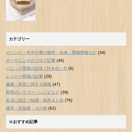
カテゴリー
イベント・年中行事の雑学・由来・開催情報など
(34)
ガーデニングのブログ記事
(46)
パニック障害の症状 / 付き合い方
(5)
レジャー関連の記事
(28)
健康・美容に関する情報
(47)
料理のハウツー・レシピなど
(39)
生活に役立つ知識・知恵まとめ
(76)
雑学・豆知識・その他
(62)
☆おすすめ記事