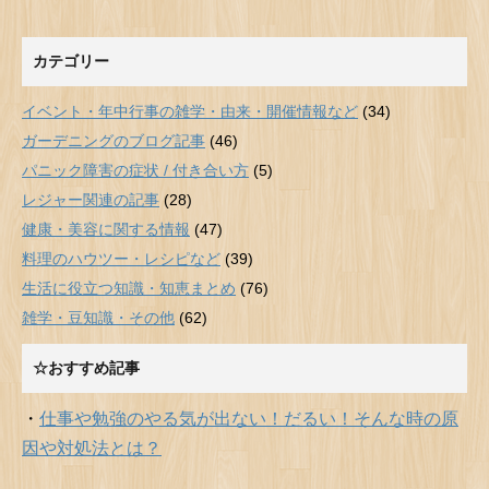
カテゴリー
イベント・年中行事の雑学・由来・開催情報など
(34)
ガーデニングのブログ記事
(46)
パニック障害の症状 / 付き合い方
(5)
レジャー関連の記事
(28)
健康・美容に関する情報
(47)
料理のハウツー・レシピなど
(39)
生活に役立つ知識・知恵まとめ
(76)
雑学・豆知識・その他
(62)
☆おすすめ記事
・
仕事や勉強のやる気が出ない！だるい！そんな時の原
因や対処法とは？