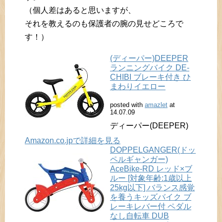
（個人差はあると思いますが、
それを教えるのも保護者の腕の見せどころで
す！）
(ディーパー)DEEPER
ランニングバイク DE-
CHIBI ブレーキ付き ひ
まわりイエロー
posted with
amazlet
at
14.07.09
ディーパー(DEEPER)
Amazon.co.jpで詳細を見る
DOPPELGANGER(ドッ
ペルギャンガー)
AceBike-RD レッド×ブ
ルー [対象年齢:1歳以上
25kg以下] バランス感覚
を養うキッズバイク ブ
レーキレバー付 ペダル
なし自転車 DUB