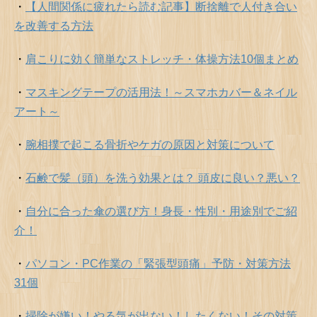
・
【人間関係に疲れたら読む記事】断捨離で人付き合い
を改善する方法
・
肩こりに効く簡単なストレッチ・体操方法10個まとめ
・
マスキングテープの活用法！～スマホカバー＆ネイル
アート～
・
腕相撲で起こる骨折やケガの原因と対策について
・
石鹸で髪（頭）を洗う効果とは？ 頭皮に良い？悪い？
・
自分に合った傘の選び方！身長・性別・用途別でご紹
介！
・
パソコン・PC作業の「緊張型頭痛」予防・対策方法
31個
・
掃除が嫌い！やる気が出ない！したくない！その対策