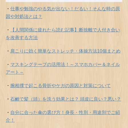
・
仕事や勉強のやる気が出ない！だるい！そんな時の原
因や対処法とは？
・
【人間関係に疲れたら読む記事】断捨離で人付き合い
を改善する方法
・
肩こりに効く簡単なストレッチ・体操方法10個まとめ
・
マスキングテープの活用法！～スマホカバー＆ネイル
アート～
・
腕相撲で起こる骨折やケガの原因と対策について
・
石鹸で髪（頭）を洗う効果とは？ 頭皮に良い？悪い？
・
自分に合った傘の選び方！身長・性別・用途別でご紹
介！