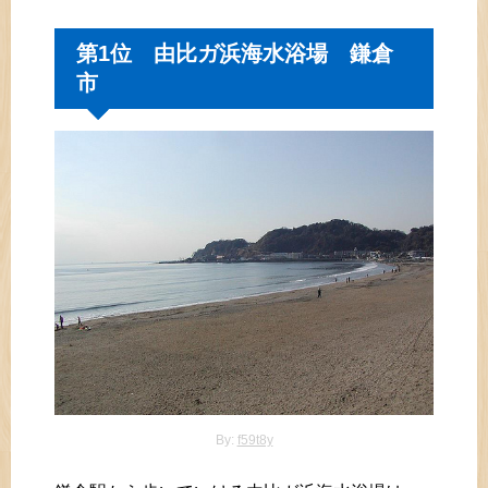
第1位 由比ガ浜海水浴場 鎌倉
市
By:
f59t8y