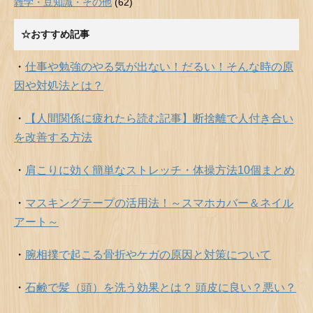
雑学・豆知識・その他
(62)
☆おすすめ記事
・
仕事や勉強のやる気が出ない！だるい！そんな時の原
因や対処法とは？
・
【人間関係に疲れたら読む記事】断捨離で人付き合い
を改善する方法
・
肩こりに効く簡単なストレッチ・体操方法10個まとめ
・
マスキングテープの活用法！～スマホカバー＆ネイル
アート～
・
腕相撲で起こる骨折やケガの原因と対策について
・
石鹸で髪（頭）を洗う効果とは？ 頭皮に良い？悪い？