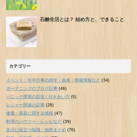
石鹸生活とは？ 始め方と、できること
カテゴリー
イベント・年中行事の雑学・由来・開催情報など
(34)
ガーデニングのブログ記事
(46)
パニック障害の症状 / 付き合い方
(5)
レジャー関連の記事
(28)
健康・美容に関する情報
(47)
料理のハウツー・レシピなど
(39)
生活に役立つ知識・知恵まとめ
(76)