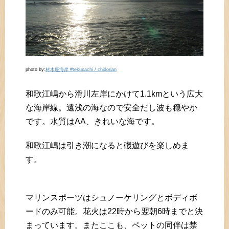
photo by:
材木座海岸 #tekupachi / chidorian
和歌江嶋から滑川左岸にかけて1.1kmという広大
な海岸線。遠浅の海なので安全だし波も穏やか
です。水質はAA、きれいな海です。
和歌江嶋は引き潮になると磯遊びを楽しめま
す。
マリンスポーツはシュノーケリングとボディボ
ードのみ可能。花火は22時から翌朝6時までと決
まっています。またここも、ペットの同伴は禁