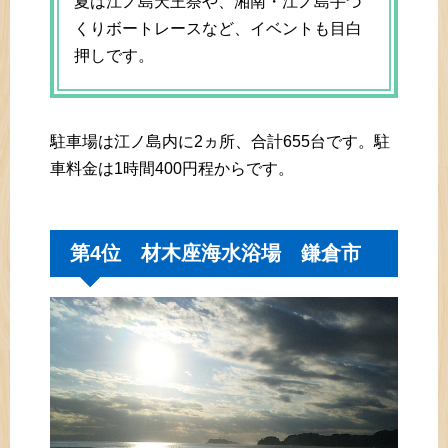
夏は江ノ島天王祭や、湘南・江ノ島手づ
くりボートレースなど、イベントも目白
押しです。
駐車場は江ノ島内に2ヵ所、合計655台です。駐
車料金は1時間400円程からです。
第4位 材木座海水浴場 鎌倉市