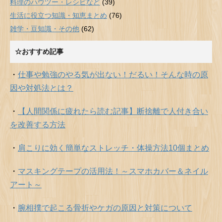
料理のハウツー・レシピなど
(39)
生活に役立つ知識・知恵まとめ
(76)
雑学・豆知識・その他
(62)
☆おすすめ記事
・
仕事や勉強のやる気が出ない！だるい！そんな時の原
因や対処法とは？
・
【人間関係に疲れたら読む記事】断捨離で人付き合い
を改善する方法
・
肩こりに効く簡単なストレッチ・体操方法10個まとめ
・
マスキングテープの活用法！～スマホカバー＆ネイル
アート～
・
腕相撲で起こる骨折やケガの原因と対策について