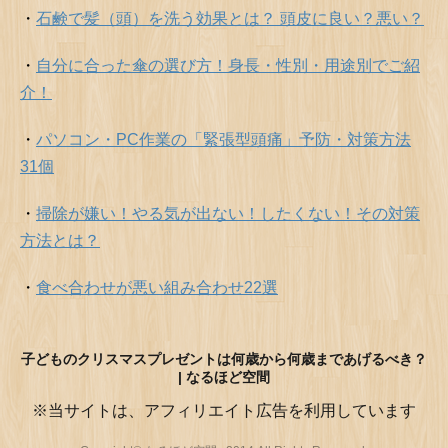
・
石鹸で髪（頭）を洗う効果とは？ 頭皮に良い？悪い？
・
自分に合った傘の選び方！身長・性別・用途別でご紹
介！
・
パソコン・PC作業の「緊張型頭痛」予防・対策方法
31個
・
掃除が嫌い！やる気が出ない！したくない！その対策
方法とは？
・
食べ合わせが悪い組み合わせ22選
子どものクリスマスプレゼントは何歳から何歳まであげるべき？
| なるほど空間
※当サイトは、アフィリエイト広告を利用しています