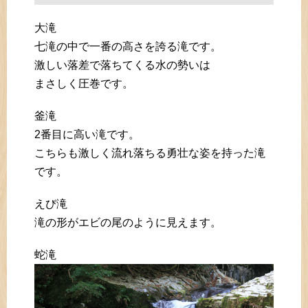
大滝
七滝の中で一番の高さを誇る滝です。
激しい落差で落ちてくる水の勢いは
まさしく圧巻です。
釜滝
2番目に高い滝です。
こちらも激しく流れ落ちる勇壮な姿を持った滝
です。
えび滝
滝の形がエビの尾のように見えます。
蛇滝