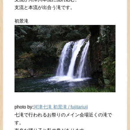
支流と本流が出合う滝です。
初景滝
photo by:
河津七滝 初景滝 / fujitariuji
七滝で行われるお祭りのメイン会場近くの滝で
す。