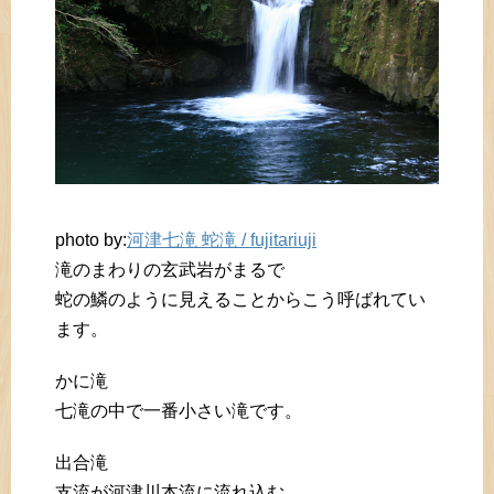
photo by:
河津七滝 蛇滝 / fujitariuji
滝のまわりの玄武岩がまるで
蛇の鱗のように見えることからこう呼ばれてい
ます。
かに滝
七滝の中で一番小さい滝です。
出合滝
支流が河津川本流に流れ込む、