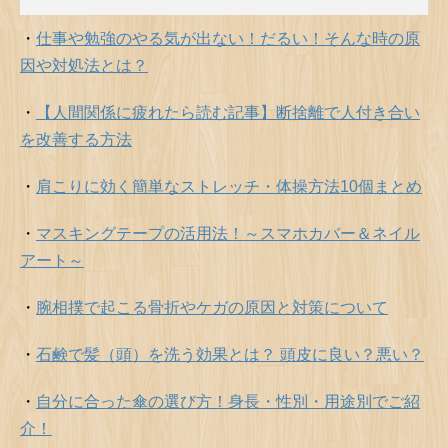
・
仕事や勉強のやる気が出ない！だるい！そんな時の原
因や対処法とは？
・
【人間関係に疲れたら読む記事】断捨離で人付き合い
を改善する方法
・
肩こりに効く簡単なストレッチ・体操方法10個まとめ
・
マスキングテープの活用法！～スマホカバー＆ネイル
アート～
・
腕相撲で起こる骨折やケガの原因と対策について
・
石鹸で髪（頭）を洗う効果とは？ 頭皮に良い？悪い？
・
自分に合った傘の選び方！身長・性別・用途別でご紹
介！